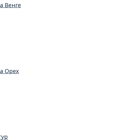
а Венге
а Орех
тур