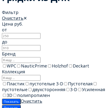
Фильтр
Очистить
✕
Цена
руб.
от
до
Бренд
WPC
NauticPrime
Holzhof
Deckart
Коллекция
Пластик
пустотелые 3-D
Пустотелая
пустотелые
двухсторонняя
3-D
Усиленная
3D
полипропилен
Очистить