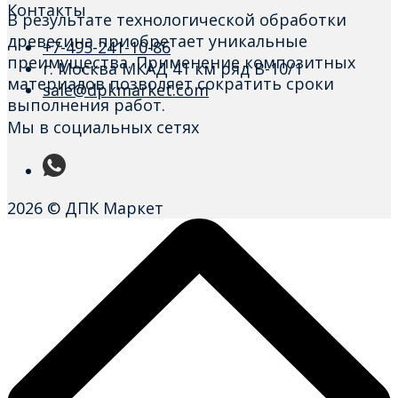
Контакты
В результате технологической обработки
древесина приобретает уникальные
+7-495-241-10-86
преимущества. Применение композитных
г. Москва МКАД 41 км ряд В-10/1
материалов позволяет сократить сроки
sale@dpkmarket.com
выполнения работ.
Мы в социальных сетях
2026 © ДПК Маркет