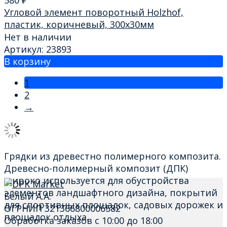
580
₽
Угловой элемент поворотный Holzhof,
пластик, коричневый, 300х30мм
Нет в наличии
Артикул: 23893
В корзину
1
2
→
Грядки из древестно полимерного композита.
Древесно-полимерный композит (ДПК)
широко используется для обустройства
элементов ландшафтного дизайна, покрытий
Белый А.А.
для спортивных площадок, садовых дорожек и
ОГРНИП 321366800006582
площадок отдыха.
Обработка заказов с 10:00 до 18:00