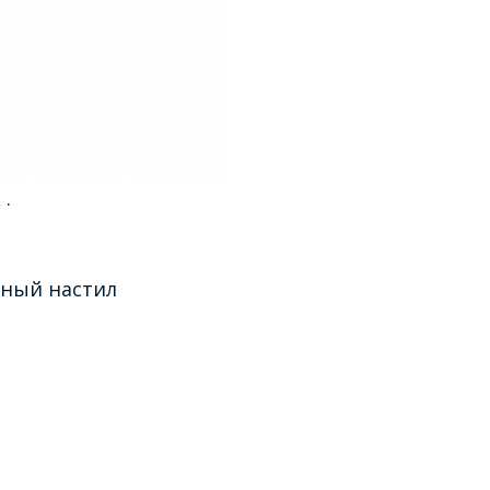
 .
тный настил